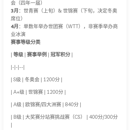
会（四年一届）
3月
：世青赛（上旬）& 世锦赛（下旬，决定冬奥
席位）
4月
：单数年举办世团赛（WTT），非赛季举办商
业冰演
赛事等级分类
|
等级
|
赛事举例
|
冠军积分
|
|-|-|--|
| S级 | 冬奥会 | 1200分 |
| A+级 | 世锦赛 | 1200分 |
| A级 | 欧锦赛/四大洲赛 | 840分 |
| B级 | 大奖赛分站赛挑战赛（CS） | 400分/300分
|