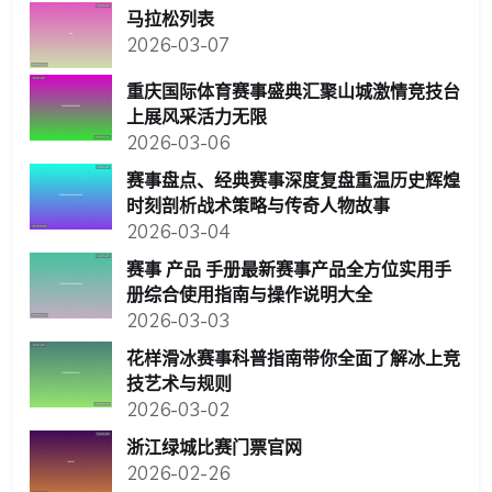
马拉松列表
2026-03-07
重庆国际体育赛事盛典汇聚山城激情竞技台
上展风采活力无限
2026-03-06
赛事盘点、经典赛事深度复盘重温历史辉煌
时刻剖析战术策略与传奇人物故事
2026-03-04
赛事 产品 手册最新赛事产品全方位实用手
册综合使用指南与操作说明大全
2026-03-03
花样滑冰赛事科普指南带你全面了解冰上竞
技艺术与规则
2026-03-02
浙江绿城比赛门票官网
2026-02-26