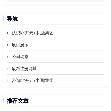
导航
认识KY开元·(中国)集团
项目展示
公司动态
最新注册网址
咨询KY开元·(中国)集团
推荐文章