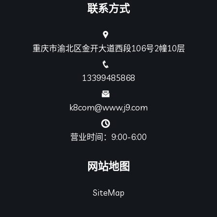
联系方式
重庆市渝北区金开大道西段106号2幢10层
13399485868
k8com@www.j9.com
营业时间：9:00-6:00
网站地图
SiteMap